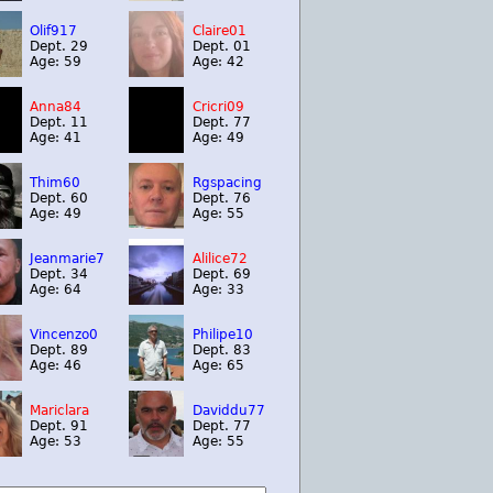
Olif917
Claire01
Dept. 29
Dept. 01
Age: 59
Age: 42
Anna84
Cricri09
Dept. 11
Dept. 77
Age: 41
Age: 49
Thim60
Rgspacing
Dept. 60
Dept. 76
Age: 49
Age: 55
Jeanmarie7
Alilice72
Dept. 34
Dept. 69
Age: 64
Age: 33
Vincenzo0
Philipe10
Dept. 89
Dept. 83
Age: 46
Age: 65
Mariclara
Daviddu77
Dept. 91
Dept. 77
Age: 53
Age: 55