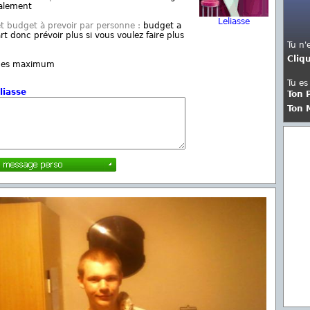
calement
Leliasse
et budget à prevoir par personne :
budget a
 donc prévoir plus si vous voulez faire plus
Tu n'
Cliq
nes maximum
Tu es
liasse
Ton 
Ton 