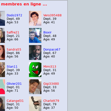
 membres en ligne ...
Dodo1972
Vero395488
Dept. 49
Dept. 39
Age: 53
Age: 41
Saffre21
Bioxir
Dept. 21
Dept. 48
Age: 66
Age: 49
Sandra55
Donpaco67
Dept. 86
Dept. 67
Age: 56
Age: 40
Stan11
Mimi313
Dept. 39
Dept. 31
Age: 33
Age: 49
Olivier201
Gigi33480
Dept. 01
Dept. 33
Age: 71
Age: 56
Catangel31
Charlott79
Dept. 31
Dept. 79
Age: 50
Age: 37