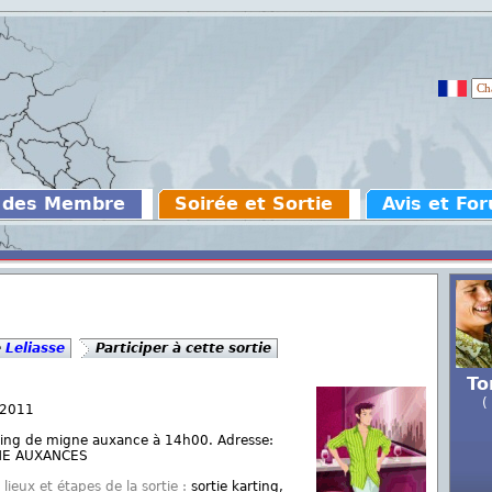
 des Membre
Soirée et Sortie
Avis et Fo
e
Leliasse
Participer à cette sortie
To
(
 2011
ing de migne auxance à 14h00. Adresse:
GNE AUXANCES
lieux et étapes de la sortie :
sortie karting,