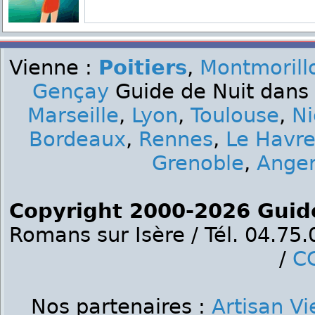
Vienne :
Poitiers
,
Montmorill
Gençay
Guide de Nuit dans 
Marseille
,
Lyon
,
Toulouse
,
Ni
Bordeaux
,
Rennes
,
Le Havr
Grenoble
,
Ange
Copyright 2000-2026 Guid
Romans sur Isère / Tél. 04.75
/
C
Nos partenaires :
Artisan V