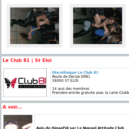
Le Club 81 | St Eloi
Discothèque Le Club 81
Route de Decize D981
58000 ST ELOI
14 avis des membres
Première entrée gratuite avec la carte Clubb
A voir...
Avis de Djgael58 sur Le Nouvel Attitude Club