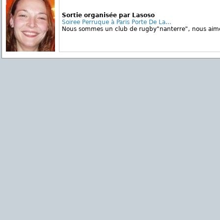
Sortie organisée par Lasoso
Soiree Perruque à Paris Porte De La...
Nous sommes un club de rugby"nanterre", nous aimons