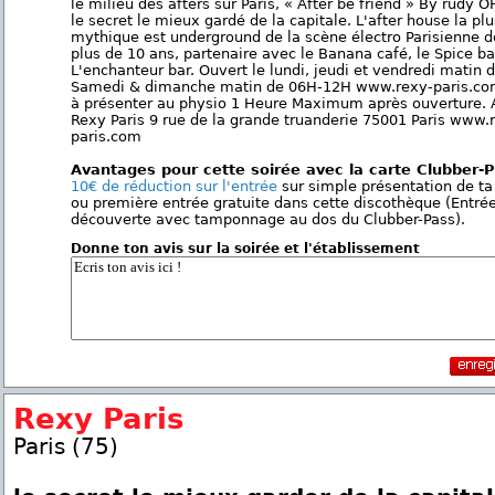
le milieu des afters sur Paris, « After be friend » By rudy O
le secret le mieux gardé de la capitale. L'after house la plu
mythique est underground de la scène électro Parisienne d
plus de 10 ans, partenaire avec le Banana café, le Spice ba
L'enchanteur bar. Ouvert le lundi, jeudi et vendredi matin 
Samedi & dimanche matin de 06H-12H www.rexy-paris.co
à présenter au physio 1 Heure Maximum après ouverture. 
Rexy Paris 9 rue de la grande truanderie 75001 Paris www.
paris.com
Avantages pour cette soirée avec la carte Clubber-
10€ de réduction sur l'entrée
sur simple présentation de ta
ou première entrée gratuite dans cette discothèque (Entré
découverte avec tamponnage au dos du Clubber-Pass).
Donne ton avis sur la soirée et l'établissement
Rexy Paris
Paris (75)