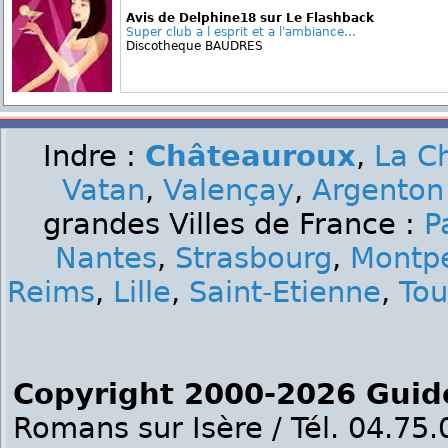
Avis de Delphine18 sur Le Flashback
Super club a l esprit et a l'ambiance...
Discotheque BAUDRES
Indre :
Châteauroux
,
La C
Vatan
,
Valençay
,
Argenton
grandes Villes de France :
P
Nantes
,
Strasbourg
,
Montpe
Reims
,
Lille
,
Saint-Etienne
,
Tou
Copyright 2000-2026 Guid
Romans sur Isère / Tél. 04.75