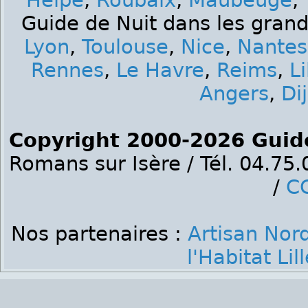
Helpe
,
Roubaix
,
Maubeuge
,
Guide de Nuit dans les grand
Lyon
,
Toulouse
,
Nice
,
Nantes
Rennes
,
Le Havre
,
Reims
,
Li
Angers
,
Di
Copyright 2000-2026 Guid
Romans sur Isère / Tél. 04.75
/
C
Nos partenaires :
Artisan Nor
l'Habitat Lill