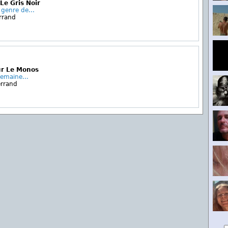
Le Gris Noir
genre de...
rrand
ur Le Monos
semaine...
errand