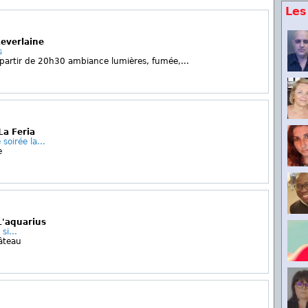
Les
Leverlaine
s
 partir de 20h30 ambiance lumières, fumée,...
La Feria
soirée la...
e
L'aquarius
si...
âteau