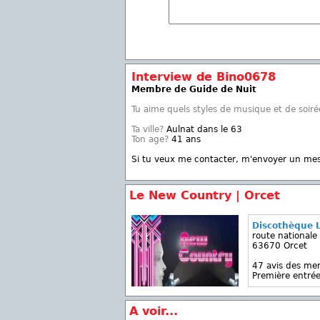
Interview de Bino0678
Membre de Guide de Nuit
Tu aime quels styles de musique et de soiré
Ta ville?
Aulnat dans le 63
Ton age?
41 ans
Si tu veux me contacter, m'envoyer un me
Le New Country | Orcet
Discothèque 
route nationale
63670 Orcet
47 avis des m
Première entrée
A voir...