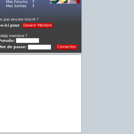
Mes Forums
?
Mes Sorties
?
es pas encore inscrit ?
ue-ici pour
 déjà membre ?
Pseudo:
Mot de passe: