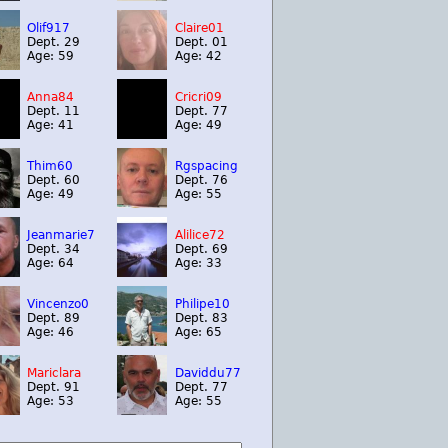
Olif917
Claire01
Dept. 29
Dept. 01
Age: 59
Age: 42
Anna84
Cricri09
Dept. 11
Dept. 77
Age: 41
Age: 49
Thim60
Rgspacing
Dept. 60
Dept. 76
Age: 49
Age: 55
Jeanmarie7
Alilice72
Dept. 34
Dept. 69
Age: 64
Age: 33
Vincenzo0
Philipe10
Dept. 89
Dept. 83
Age: 46
Age: 65
Mariclara
Daviddu77
Dept. 91
Dept. 77
Age: 53
Age: 55