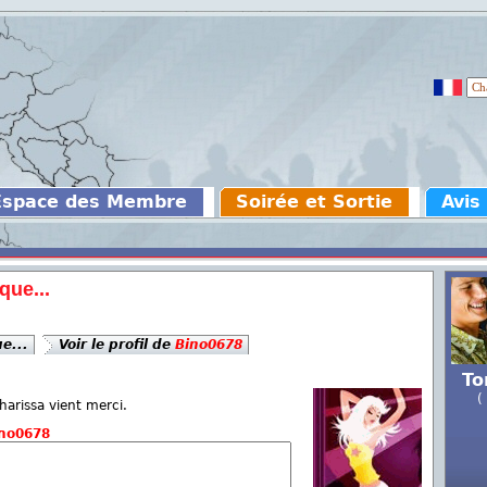
Espace des Membre
Soirée et Sortie
Avis
que...
ue...
Voir le profil de
Bino0678
To
(
 harissa vient merci.
no0678