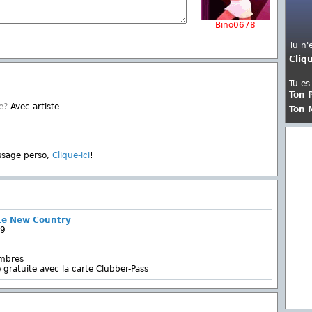
Bino0678
Tu n'
Cliq
Tu es
Ton 
e?
Avec artiste
Ton 
ssage perso,
Clique-ici
!
Le New Country
 9
embres
 gratuite avec la carte Clubber-Pass