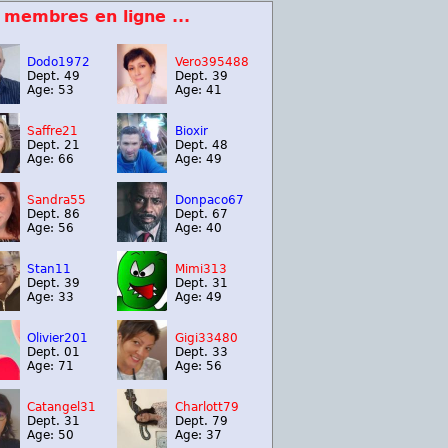
 membres en ligne ...
Dodo1972
Vero395488
Dept. 49
Dept. 39
Age: 53
Age: 41
Saffre21
Bioxir
Dept. 21
Dept. 48
Age: 66
Age: 49
Sandra55
Donpaco67
Dept. 86
Dept. 67
Age: 56
Age: 40
Stan11
Mimi313
Dept. 39
Dept. 31
Age: 33
Age: 49
Olivier201
Gigi33480
Dept. 01
Dept. 33
Age: 71
Age: 56
Catangel31
Charlott79
Dept. 31
Dept. 79
Age: 50
Age: 37