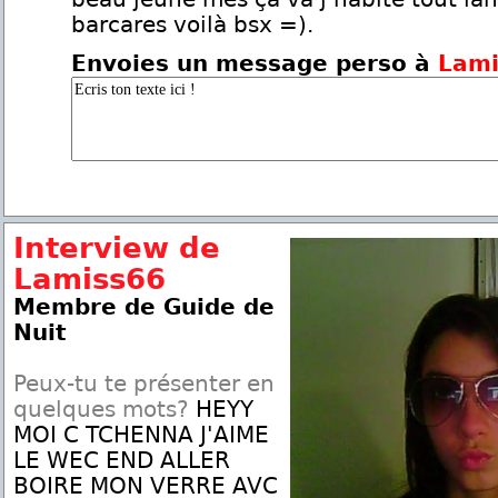
barcares voilà bsx =).
Envoies un message perso à
Lami
Interview de
Lamiss66
Membre de Guide de
Nuit
Peux-tu te présenter en
quelques mots?
HEYY
MOI C TCHENNA J'AIME
LE WEC END ALLER
BOIRE MON VERRE AVC