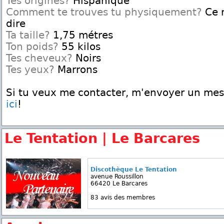
Tes origines?
Hispanique
Comment te trouves tu physiquement?
Ce n
dire
Ta taille?
1,75 métres
Ton poids?
55 kilos
Tes cheveux?
Noirs
Tes yeux?
Marrons
Si tu veux me contacter, m'envoyer un me
ici
!
Le Tentation | Le Barcares
Discothèque Le Tentation
avenue Roussillon
66420 Le Barcares
83 avis des membres