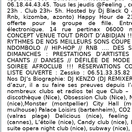
06.18.44.43.45. Tous les jeudis @Feeling , 
23h . Club 23h- 5h. Hosted by Dj Black Q &
Rnb, kizomba, azonto) Happy Hour de 23
offerte pour le groupe de fille. Entr
électronique. 14 rue pertinax 06000 n
CONCEPT VENUE TOUT DROIT D’ABIDJAN !
RYTHMES DE NOS MEILLEURS SONS COUPE D
NDOMBOLO // HIP-HOP // RNB …. DES 
DIMANCHES : PRESTATIONS D’ARTISTES
CHANTS // DANSES // DÉFILÉE DE MOD
SOIREE AFROCLUB !!! RÉSERVATIONS C
LISTE OUVERTE : Zessko : 06.51.33.35.82 
Nos DJ’s Biographie: DJ KENZO (DJ REMIXER)
d’azur, il a su faire ses preuves depuis 
nombreux clubs et radios tel que Club –
discothèque (Nice), Obsession Club (Nice), N
(nice),Monster (montpellier) City Hall (
mulhouse) Palace Loisirs (bartenheim), CO2 
(valras plage) Delicious (nice), feeling 
(cannes), L’étoile (nice), Candy club (nice),
suite opera night club (nice), subway (nice),