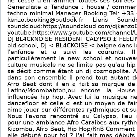
ne cesse d’enflammer toutes ses soirées 
Generaliste a Tendance : house / commerci
techno minimal Manager Booking Tel: +33 (
kenzo.booking@outlook.fr Liens Soun
soundcloud:https://soundcloud.com/djkenzo
youtube:https://www.youtube.com/channe
DJ BL4CKNOISE RESIDENT CALYPSO £ FEELIN
old school, DJ < BL4CKOISE < baigne dans le
l'enfance et a suivi les courants. Il 
particulièrement le new school et nouve
culture musicale ne se limite pas qu'au hip 
se décit comme étant un dj cosmopolite. A
dans son ensemble il prend tout autant de
Afro Beat dont il en a fait sa marque de 
Latino/Moombahton,ou encore la House 
influencée hip hop. Avec lui la musique ne
dancefloor et celle ci est un moyen de fair
aime jouer sur différentes rythmiques et su
Nous l'avons rencontré au Calypso, lieu i
pour une ambiance Afro Caraibes aux ryth
Kizomba, Afro Beat, Hip Hop/RnB Comment c
elle débuté pour toi ? J'ai fait mes début