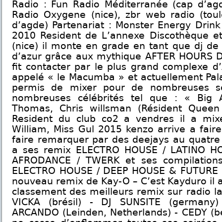
Radio : Fun Radio Méditerranée (cap d’agd
Radio Oxygene (nice), zbr web radio (toul
d’agde) Partenariat : Monster Energy Drin
2010 Resident de L’annexe Discothèque et
(nice) il monte en grade en tant que dj de 
d’azur grâce aux mythique AFTER HOURS Dè
fit contacter par le plus grand complexe 
appelé « le Macumba » et actuellement Palac
permis de mixer pour de nombreuses so
nombreuses célébrités tel que : « Big A
Thomas, Chris willsman (Résident Queen 
Resident du club co2 a vendres il a mix
William, Miss Gul 2015 kenzo arrive a faire
faire remarquer par des deejays au quatre
a ses remix ELECTRO HOUSE / LATINO H
AFRODANCE / TWERK et ses compilation
ELECTRO HOUSE / DEEP HOUSE & FUTURE H
nouveau remix de Kay-O – C’est Kayduro il ar
classement des meilleurs remix sur radio l
VICKA (brésil) - DJ SUNSITE (germany)
ARCANDO (Leinden, Netherlands) - CEDY (bel