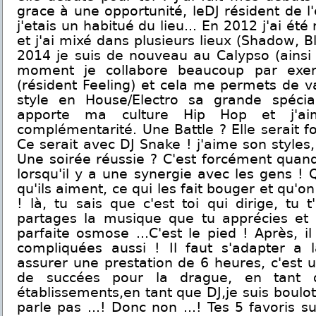
grace à une opportunité, leDJ résident de l
j'etais un habitué du lieu... En 2012 j'ai ét
et j'ai mixé dans plusieurs lieux (Shadow, B
2014 je suis de nouveau au Calypso (ainsi 
moment je collabore beaucoup par exe
(résident Feeling) et cela me permets de 
style en House/Electro sa grande spécial
apporte ma culture Hip Hop et j'ai
complémentarité. Une Battle ? Elle serait f
Ce serait avec DJ Snake ! j'aime son styles, 
Une soirée réussie ? C'est forcément quand 
lorsqu'il y a une synergie avec les gens !
qu'ils aiment, ce qui les fait bouger et qu'on
! là, tu sais que c'est toi qui dirige, tu
partages la musique que tu apprécies et 
parfaite osmose ...C'est le pied ! Après, i
compliquées aussi ! Il faut s'adapter a l
assurer une prestation de 6 heures, c'est u
de succées pour la drague, en tant
établissements,en tant que DJ,je suis boulot
parle pas ...! Donc non ...! Tes 5 favoris su