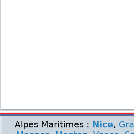
Alpes Maritimes :
Nice
,
Gra