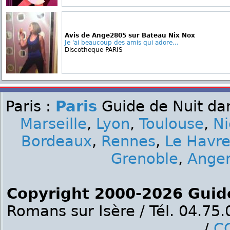
Avis de Ange2805 sur Bateau Nix Nox
Je 'ai beaucoup des amis qui adore...
Discotheque PARIS
Paris :
Paris
Guide de Nuit dan
Marseille
,
Lyon
,
Toulouse
,
Ni
Bordeaux
,
Rennes
,
Le Havr
Grenoble
,
Ange
Copyright 2000-2026 Guid
Romans sur Isère / Tél. 04.75
/
C