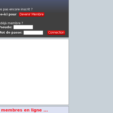
es pas encore inscrit ?
ue-ici pour
 déjà membre ?
Pseudo:
Mot de passe:
 membres en ligne ...