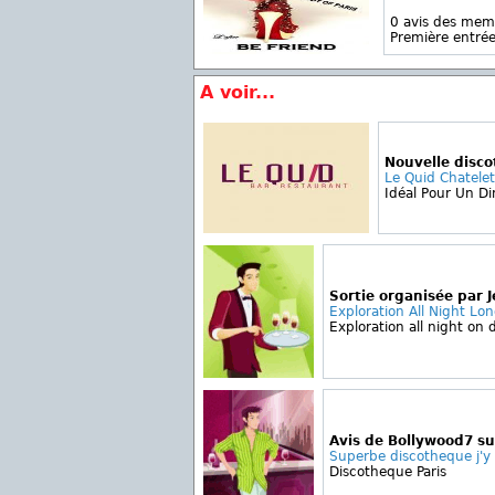
0 avis des mem
Première entrée
A voir...
Nouvelle disc
Le Quid Chatelet
Idéal Pour Un Di
Sortie organisée par 
Exploration All Night Lo
Exploration all night on 
Avis de Bollywood7 s
Superbe discotheque j'y al
Discotheque Paris