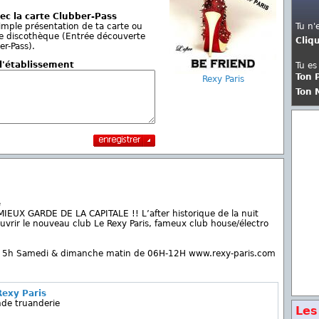
ec la carte Clubber-Pass
imple présentation de ta carte ou
Tu n'
te discothèque (Entrée découverte
Cliq
r-Pass).
 l'établissement
Tu es
Ton 
Rexy Paris
Ton 
e
E MIEUX GARDE DE LA CAPITALE !! L’after historique de la nuit
ouvrir le nouveau club Le Rexy Paris, fameux club house/électro
 des 5h Samedi & dimanche matin de 06H-12H www.rexy-paris.com
exy Paris
nde truanderie
Les