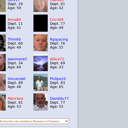
Olif917
Claire01
Dept. 29
Dept. 01
Age: 59
Age: 42
Anna84
Cricri09
Dept. 11
Dept. 77
Age: 41
Age: 49
Thim60
Rgspacing
Dept. 60
Dept. 76
Age: 49
Age: 55
Jeanmarie7
Alilice72
Dept. 34
Dept. 69
Age: 64
Age: 33
Vincenzo0
Philipe10
Dept. 89
Dept. 83
Age: 46
Age: 65
Mariclara
Daviddu77
Dept. 91
Dept. 77
Age: 53
Age: 55