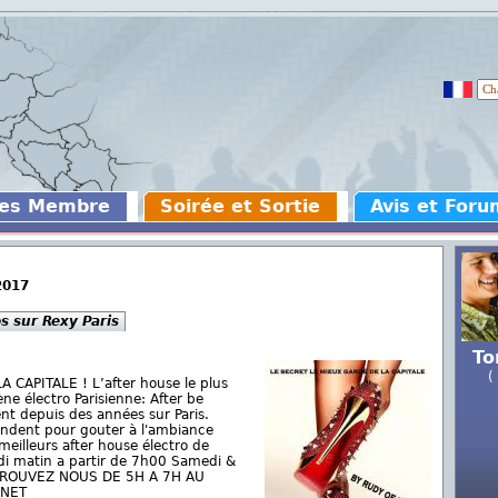
des Membre
Soirée et Sortie
Avis et Foru
2017
os sur Rexy Paris
To
(
CAPITALE ! L’after house le plus
e électro Parisienne: After be
nt depuis des années sur Paris.
endent pour gouter à l'ambiance
meilleurs after house électro de
edi matin a partir de 7h00 Samedi &
ETROUVEZ NOUS DE 5H A 7H AU
INET