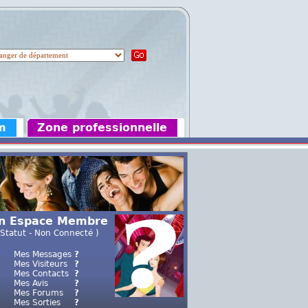
m
Zone professionnelle
n Espace Membre
 Statut - Non Connecté )
Mes Messages
?
Mes Visiteurs
?
Mes Contacts
?
Mes Avis
?
Mes Forums
?
Mes Sorties
?