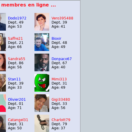
 membres en ligne ...
Dodo1972
Vero395488
Dept. 49
Dept. 39
Age: 53
Age: 41
Saffre21
Bioxir
Dept. 21
Dept. 48
Age: 66
Age: 49
Sandra55
Donpaco67
Dept. 86
Dept. 67
Age: 56
Age: 40
Stan11
Mimi313
Dept. 39
Dept. 31
Age: 33
Age: 49
Olivier201
Gigi33480
Dept. 01
Dept. 33
Age: 71
Age: 56
Catangel31
Charlott79
Dept. 31
Dept. 79
Age: 50
Age: 37