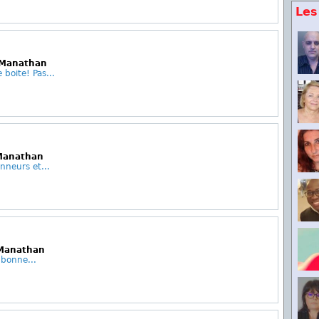
Les
e Manathan
boite! Pas...
 Manathan
nneurs et...
 Manathan
 bonne...