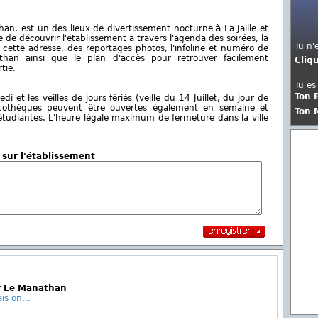
han, est un des lieux de divertissement nocturne à La Jaille et
de découvrir l'établissement à travers l'agenda des soirées, la
Tu n'
cette adresse, des reportages photos, l'infoline et numéro de
han ainsi que le plan d'accès pour retrouver facilement
Cliq
tie.
Tu es
Ton 
 et les veilles de jours fériés (veille du 14 Juillet, du jour de
 discothèques peuvent être ouvertes également en semaine et
Ton 
 étudiantes. L'heure légale maximum de fermeture dans la ville
 sur l'établissement
r Le Manathan
is on...