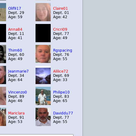
Olif917
Claire01
Dept. 29
Dept. 01
Age: 59
Age: 42
Anna84
Cricri09
Dept. 11
Dept. 77
Age: 41
Age: 49
Thim60
Rgspacing
Dept. 60
Dept. 76
Age: 49
Age: 55
Jeanmarie7
Alilice72
Dept. 34
Dept. 69
Age: 64
Age: 33
Vincenzo0
Philipe10
Dept. 89
Dept. 83
Age: 46
Age: 65
Mariclara
Daviddu77
Dept. 91
Dept. 77
Age: 53
Age: 55