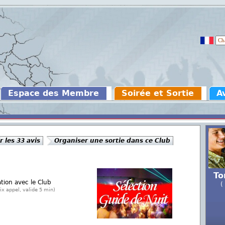
Espace des Membre
Soirée et Sortie
A
r les 33 avis
Organiser une sortie dans ce Club
To
ation avec le Club
(
ix appel, valide 5 min)