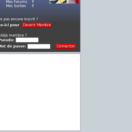
Mes Forums
?
Mes Sorties
?
es pas encore inscrit ?
ue-ici pour
 déjà membre ?
Pseudo:
Mot de passe: