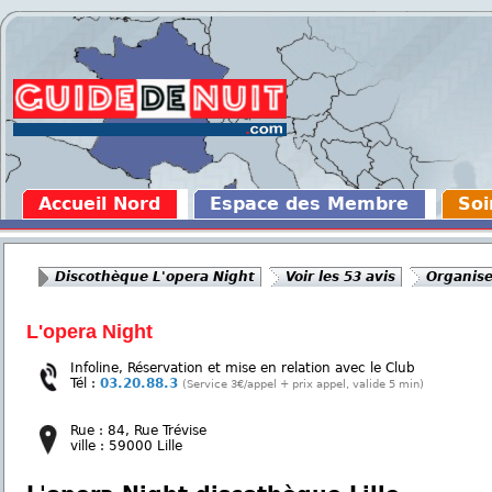
Accueil Nord
Espace des Membre
Soi
Discothèque L'opera Night
Voir les 53 avis
Organise
L'opera Night
Infoline, Réservation et mise en relation avec le Club
Tél :
03.20.88.3
(Service 3€/appel + prix appel, valide 5 min)
Rue : 84, Rue Trévise
ville : 59000 Lille